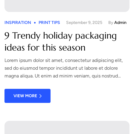
INSPIRATION
PRINT TIPS
September 9, 2025
By
Admin
9 Trendy holiday packaging
ideas for this season
Lorem ipsum dolor sit amet, consectetur adipiscing elit,
sed do eiusmod tempor incididunt ut labore et dolore
magna aliqua. Ut enim ad minim veniam, quis nostrud
exercitation ullamco laboris nisi ut aliquip ex ea commodo
consequat. Duis aute irure dolor in reprehenderit in
VIEW MORE
voluptate velit esse cillum dolore eu fugiat nulla pariatur.