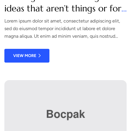
ideas that aren’t things or for
someone who isn’t
Lorem ipsum dolor sit amet, consectetur adipiscing elit,
sed do eiusmod tempor incididunt ut labore et dolore
materialistic?
magna aliqua. Ut enim ad minim veniam, quis nostrud
exercitation ullamco laboris nisi ut aliquip ex ea commodo
consequat. Duis aute irure dolor in reprehenderit in
VIEW MORE
voluptate velit esse cillum dolore eu fugiat nulla pariatur.